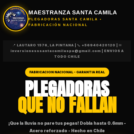
MAESTRANZA SANTA CAMILA
PLEGADORAS SANTA CAMILA •
FABRICACIÓN NACIONAL
📍 LAUTARO 1576, LA PINTANA | 📞 +56940420120 | ✉
inversionesssantacamilaspa@gmail.com | ENVIOS A
TODO CHILE
FABRICACION NACIONAL - GARANTIA REAL
PLEGADORAS
QUE NO FALLAN
¡Que la lluvia no pare tus pegas! Dobla hasta 0.6mm -
Acero reforzado - Hecho en Chile