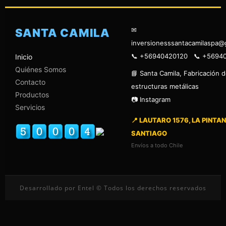
✉
SANTA CAMILA
inversionesssantacamilaspa@
📞 +56940420120 📞 +5694
Inicio
Quiénes Somos
📘 Santa Camila, Fabricación 
Contacto
estructuras metálicas
Productos
📷 Instagram
Servicios
📍 LAUTARO 1576, LA PINTAN
SANTIAGO
Envíos a todo Chile
Desarrollado por Entel © Todos los derechos reservados