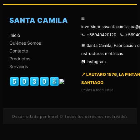
✉
SANTA CAMILA
inversionesssantacamilaspa@
📞 +56940420120 📞 +5694
Inicio
Quiénes Somos
📘 Santa Camila, Fabricación 
Contacto
estructuras metálicas
Productos
📷 Instagram
Servicios
📍 LAUTARO 1576, LA PINTAN
SANTIAGO
Envíos a todo Chile
Desarrollado por Entel © Todos los derechos reservados