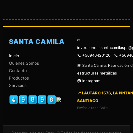
✉
SANTA CAMILA
inversionesssantacamilaspa@
📞 +56940420120 📞 +5694
Inicio
Quiénes Somos
📘 Santa Camila, Fabricación 
Contacto
estructuras metálicas
Productos
📷 Instagram
Servicios
📍 LAUTARO 1576, LA PINTAN
SANTIAGO
Envíos a todo Chile
Desarrollado por Entel © Todos los derechos reservados