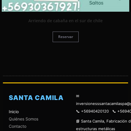
Arriendo de cabaña en el sur de chile
Reservar
✉
SANTA CAMILA
inversionesssantacamilaspa@
📞 +56940420120 📞 +5694
Inicio
Quiénes Somos
📘 Santa Camila, Fabricación 
Contacto
estructuras metálicas