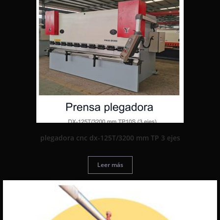
plegadora cnc dx-125T/3200 mm TP 3 ejes
Leer más