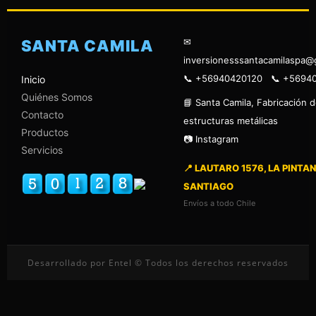
✉
SANTA CAMILA
inversionesssantacamilaspa@
📞 +56940420120 📞 +5694
Inicio
Quiénes Somos
📘 Santa Camila, Fabricación 
Contacto
estructuras metálicas
Productos
📷 Instagram
Servicios
📍 LAUTARO 1576, LA PINTAN
SANTIAGO
Envíos a todo Chile
Desarrollado por Entel © Todos los derechos reservados