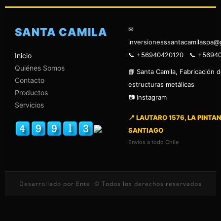
✉
SANTA CAMILA
inversionesssantacamilaspa@
📞 +56940420120 📞 +5694
Inicio
Quiénes Somos
📘 Santa Camila, Fabricación 
Contacto
estructuras metálicas
Productos
📷 Instagram
Servicios
📍 LAUTARO 1576, LA PINTAN
SANTIAGO
Envíos a todo Chile
Desarrollado por Entel © Todos los derechos reservados