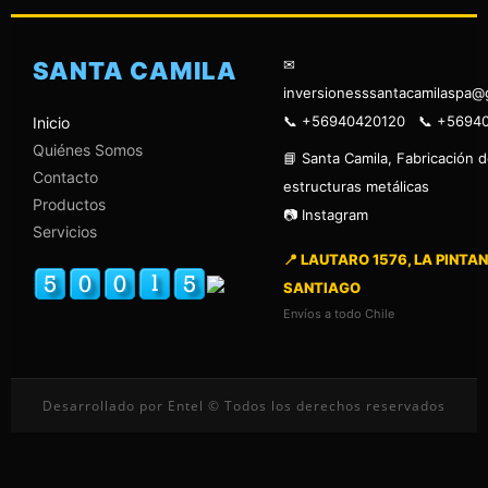
✉
SANTA CAMILA
inversionesssantacamilaspa@
📞 +56940420120 📞 +5694
Inicio
Quiénes Somos
📘 Santa Camila, Fabricación 
Contacto
estructuras metálicas
Productos
📷 Instagram
Servicios
📍 LAUTARO 1576, LA PINTAN
SANTIAGO
Envíos a todo Chile
Desarrollado por Entel © Todos los derechos reservados