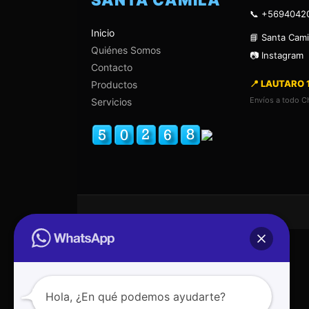
SANTA CAMILA
📞 +5694042
Inicio
📘 Santa Cami
Quiénes Somos
📷 Instagram
Contacto
📍 LAUTARO 
Productos
Envíos a todo Ch
Servicios
Hola, ¿En qué podemos ayudarte?