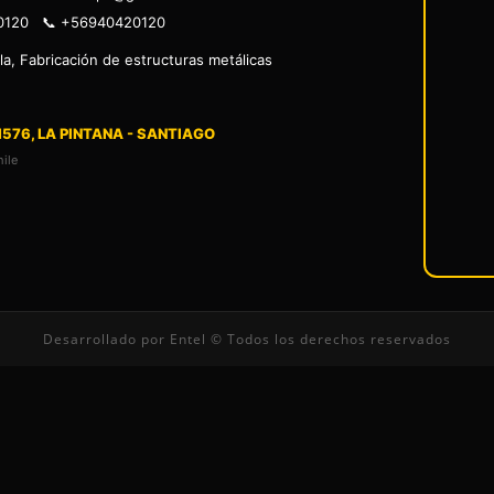
0120 📞 +56940420120
la, Fabricación de estructuras metálicas
1576, LA PINTANA - SANTIAGO
ile
Desarrollado por Entel © Todos los derechos reservados