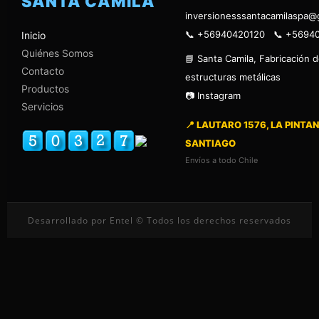
SANTA CAMILA
inversionesssantacamilaspa@
📞 +56940420120 📞 +5694
Inicio
Quiénes Somos
📘 Santa Camila, Fabricación 
Contacto
estructuras metálicas
Productos
📷 Instagram
Servicios
📍 LAUTARO 1576, LA PINTAN
SANTIAGO
Envíos a todo Chile
Desarrollado por Entel © Todos los derechos reservados